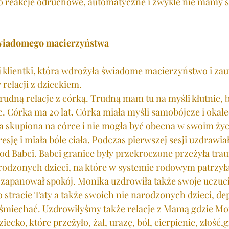
 reakcje odruchowe, automatyczne i zwykle nie mamy 
wiadomego macierzyństwa 
j klientki, która wdrożyła świadome macierzyństwo i za
relacji z dzieckiem.
trudną relacje z córką. Trudną mam tu na myśli kłutnie, 
. Córka ma 20 lat. Córka miała myśli samobójcze i okalec
a skupiona na córce i nie mogła być obecna w swoim życ
sję i miała bóle ciała. Podczas pierwszej sesji uzdrawi
d Babci. Babci granice były przekroczone przeżyła trau
rodzonych dzieci, na które w systemie rodowym patrzył
 zapanował spokój. Monika uzdrowiła także swoje uczuci
 stracie Taty a także swoich nie narodzonych dzieci, depr
uśmiechać. Uzdrowiłyśmy także relacje z Mamą gdzie Mo
cko, które przeżyło, żal, urazę, ból, cierpienie, złość,g