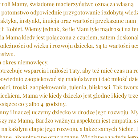
w roli Mamy, świadome macierzyństwo oznacza własną 
 potomstwo odpowiednie przygotowanie i zdobytą wiedzę
raktyka, instynkt, inuicja oraz wartości przekazane nam 
ch Kobiet. Wiemy jednak, że ile Mam tyle mądrości na te
a Mama kiedy jest połączona z czuciem, zatem doskona
zależności od wieku i rozwoju dziecka. Są to wartości uc
stwu. 
m okres niemowlęcy.
rzebuje wsparcia i miłości Taty, aby też mieć czas na re
owiednio zaopiekować się maleństwem i dać miłość dzie
ości, troski, zaopiekowania, tulenia, bliskości. Tak twor
ieckiem. Mama wie kiedy dziecko jest głodne i kiedy trz
książce co 3 albo 4  godziny. 
 inny i inaczej uczymy dziecko w drodze jego rozwoju. My 
zy raz Mamą. Bardzo ważnym aspektem jest empatia, sz
na każdym etapie jego rozwoju, a także samych Siebie. 
chane, akceptowane oraz uznane. Widziane są wtedy jego 