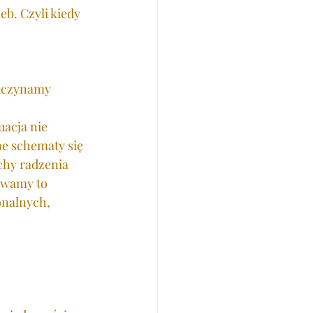
b. Czyli kiedy 
 
zaczynamy 
acja nie 
e schematy się 
chy radzenia 
ywamy to 
onalnych, 