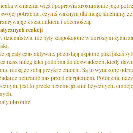
iecka wzmacnia więź i poprawia zrozumienie jego potrze
swojej potrzebie, czymś ważnym dla niego słuchamy ze
rzerywając z szacunkiem i obecnością. 
atycznych reakcji
w dzieciństwie nie były zaspokojone w dorosłym życiu 
aki. 
 są cały czas aktywne, pozostają uśpione póki jakaś sytu
zez nasz mózg jako podobna do doświadczeń, kiedy dawn
one niosą ze sobą przykre emocje. Są to wyuczone odru
 zadanie ochronić nas przed cierpieniem. Potocznie naz
cznym, jest to przekroczenie granic fizycznych, emocj
nych.
maty obronne