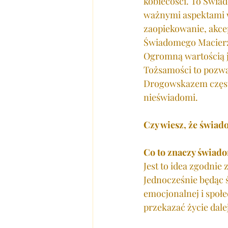
kobiecości. To Świad
ważnymi aspektami w 
zaopiekowanie, akce
Świadomego Macier
Ogromną wartością j
Tożsamości to pozw
Drogowskazem często
nieświadomi.
Czy wiesz, że świa
Co to znaczy świad
Jest to idea zgodnie
Jednocześnie będąc 
emocjonalnej i społe
przekazać życie dalej