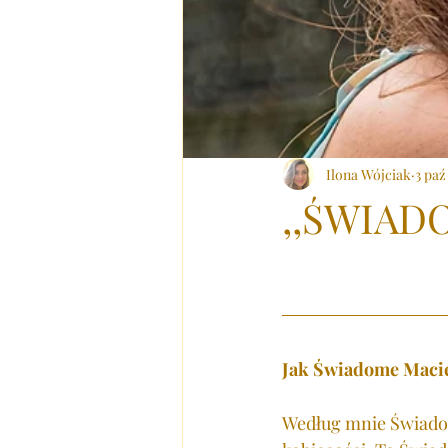
Ilona Wójciak
3 paź
,,ŚWIAD
Jak Świadome Macie
Według mnie Świadom