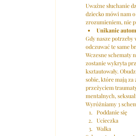
Uważne słuchanie dz
dziecko mówi nam o 
zrozumieniem, nie p
Unikanie autom
Gdy nasze potrzeby 
odczuwać te same br
Wczesne schematy nie
zostanie wykryta pr
ksztautowały. Obudz
sobie, które mają za
przeżyciem traumaty
mentalnych, seksual
Wyróżniamy 3 sche
Poddanie się
Ucieczka
Walka