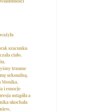
świadomości 
uważyła 
brak szacunku 
zała ciało. 
iu. 
ałyśmy traume 
mę seksualną. 
a Monika. 
a i emocje 
esja ustąpiła a 
nika ukochała 
niew, 