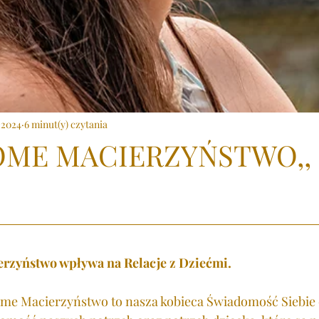
 2024
6 minut(y) czytania
OME MACIERZYŃSTWO,,
rzyństwo wpływa na Relacje z Dziećmi.
e Macierzyństwo to nasza kobieca Świadomość Siebie o