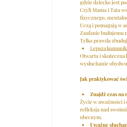
gdzie dziecko jest p
Czyli Mama i Tata ws
fizycznego, mentaln
Uczą i pomagają w a
Zaufanie budujemu na
Tylko prawda zbuduje
Lepsza komunik
Otwarta i skuteczna 
wysłuchanie obydwu 
Jak praktykować ś
Znajdż czas na r
Życie w uważności i 
refleksja nad swoim
obecnym. 
Uważne słuchan