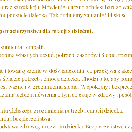
oraz satysfakcja. Mówienie o uczuciach jest bardzo waż
opoczucie dziecka. Tak budujemy zaufanie i bliskość. 
 macierzyństwa dla relacji z dziećmi. 
zumienia i empatii.
adoma własnych uczuć, potrzeb, zasobów i Siebie, rozum
e i towarzyszenie w  doświadczeniu, co przeżywa z akcep
 świecie potrzeb i emocji dziecka. Chodzi o to, aby pom
jest ważne i w zrozumieniu siebie.  W spokojny i bezpiec
ażania siebie i mówienia o tym co czuje w zdrowy sposó
iu głębszego zrozumienia potrzeb i emocji dziecka. 
nia i bezpieczeństwa.
odstawa zdrowego rozwoju dziecka. Bezpieczeństwo czyl