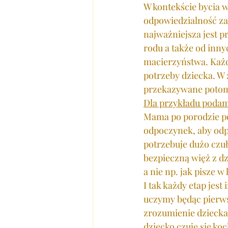
W kontekście bycia 
odpowiedzialność za
najważniejsza jest p
rodu a także od inny
macierzyństwa. Każd
potrzeby dziecka. W 
przekazywane potom
Dla przykładu poda
Mama po porodzie pot
odpoczynek, aby odp
potrzebuje dużo czuł
bezpieczną więż z dz
a nie np. jak pisze w 
I tak każdy etap jest
uczymy będąc pierws
zrozumienie dziecka 
dziecko czuje się ko