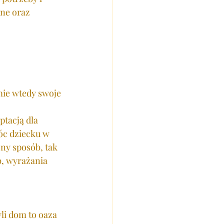
ne oraz 
ie wtedy swoje 
tacją dla 
óc dziecku w 
zny sposób, tak 
b, wyrażania 
i dom to oaza 