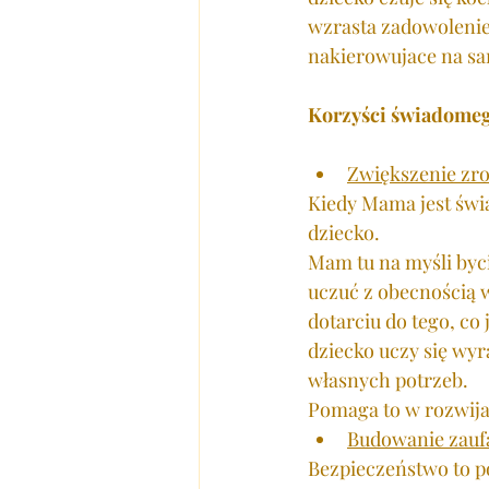
wzrasta zadowolenie 
nakierowujace na sam
Korzyści świadomego
Zwiększenie zro
Kiedy Mama jest świ
dziecko. 
Mam tu na myśli byci
uczuć z obecnością w
dotarciu do tego, co 
dziecko uczy się wyr
własnych potrzeb.
Pomaga to w rozwijan
Budowanie zaufa
Bezpieczeństwo to p