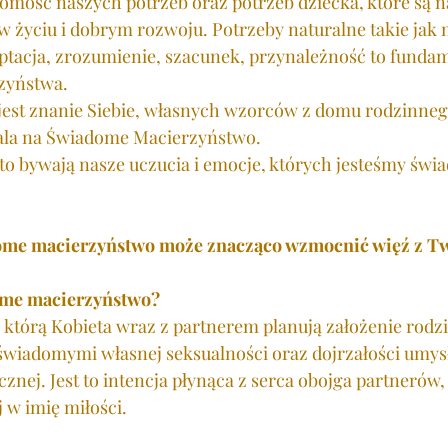
omość naszych potrzeb oraz potrzeb dziecka, które są n
życiu i dobrym rozwoju. Potrzeby naturalne takie jak m
ptacja, zrozumienie, szacunek, przynależność to funda
zyństwa.
est znanie Siebie, własnych wzorców z domu rodzinnego
ala na Świadome Macierzyństwo. 
 bywają nasze uczucia i emocje, których jesteśmy świa
dome macierzyństwo może znacząco wzmocnić więź z T
ome macierzyństwo?
 z którą Kobieta wraz z partnerem planują założenie rodzi
świadomymi własnej seksualności oraz dojrzałości umys
cznej. Jest to intencja płynąca z serca obojga partnerów,
 w imię miłości. 