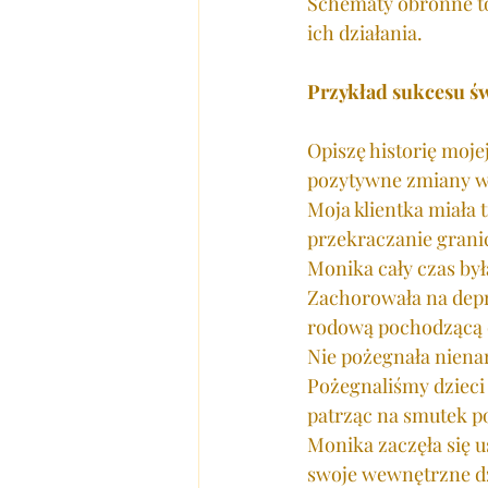
Schematy obronne to
ich działania.
Przykład sukcesu ś
Opiszę historię moje
pozytywne zmiany w 
Moja klientka miała 
przekraczanie granic
Monika cały czas był
Zachorowała na depre
rodową pochodzącą o
Nie pożegnała niena
Pożegnaliśmy dzieci
patrząc na smutek po
Monika zaczęła się 
swoje wewnętrzne dzie