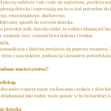
od pieczą rodziców i nie czuje się zagrożone, przekroczo
pierają dziecko i zapewniają mu to co jest potrzebne do 
ego, emocjonalnego, duchowego. 
dekwatny sposób do rozwoju dziecka. 
 prawdzie jeśli, dziecko widzi, że rodzice kłamią też bę
 zaufanie choć czasami bywa bolesna i trudna. 
acja.
komunikacja z dziećmi przejawia się poprzez rozmowę. J
stron z szacunkiem, godnością i uznaniem potrzeb każd
wiadome macierzyństwo?
efleksję
obecności wspiera nasze zachowania i reakcje z dziecki
i działaniami jako rodzic może pomóc w byciu bardziej 
ie dziecka 