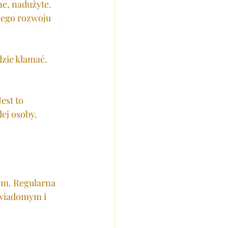
ne, nadużyte. 
jego rozwoju 
dzie kłamać. 
est to 
ej osoby.
em. Regularna 
świadomym i 