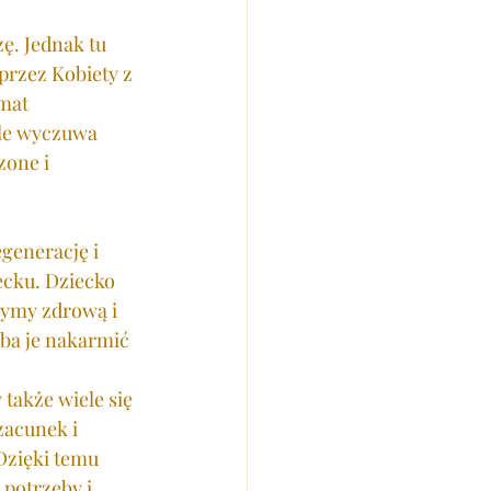
. Jednak tu 
przez Kobiety z 
mat 
le wyczuwa 
zone i 
generację i 
cku. Dziecko 
zymy zdrową i 
eba je nakarmić 
także wiele się 
acunek i 
Dzięki temu 
potrzeby i 