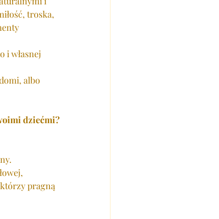
aturalnymi i 
iłość, troska, 
menty 
 i własnej 
domi, albo 
woimi dziećmi?
ny. 
łowej, 
 którzy pragną 