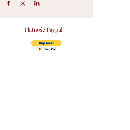
Płatność Paypal
©2021 by Ilona Wójciak. Stworzone przy
pomocy Wix.com