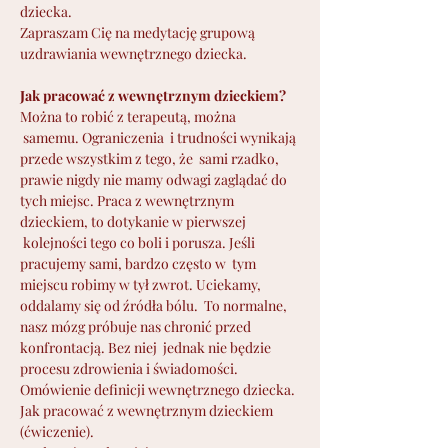
dziecka.

Zapraszam Cię na medytację grupową 
Jak pracować z wewnętrznym dzieckiem?
Można to robić z terapeutą, można 
 samemu. Ograniczenia  i trudności wynikają 
przede wszystkim z tego, że  sami rzadko, 
prawie nigdy nie mamy odwagi zaglądać do 
tych miejsc. Praca z wewnętrznym 
dzieckiem, to dotykanie w pierwszej 
 kolejności tego co boli i porusza. Jeśli 
pracujemy sami, bardzo często w  tym 
miejscu robimy w tył zwrot. Uciekamy, 
oddalamy się od źródła bólu.  To normalne, 
nasz mózg próbuje nas chronić przed 
konfrontacją. Bez niej  jednak nie będzie 
procesu zdrowienia i świadomości.
Omówienie definicji wewnętrznego dziecka.
Jak pracować z wewnętrznym dzieckiem 
(ćwiczenie).