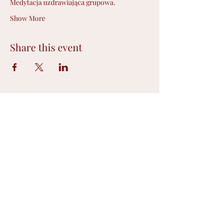
Medytacja uzdrawiająca grupowa.
Show More
Share this event
Płatność Paypal
©2021 by Ilona Wójciak. Stworzone przy
pomocy Wix.com