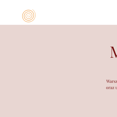
Warsz
oraz 