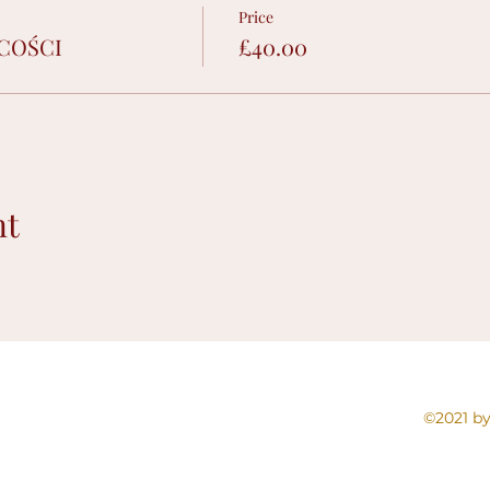
Price
ECOŚCI
£40.00
nt
©2021 by