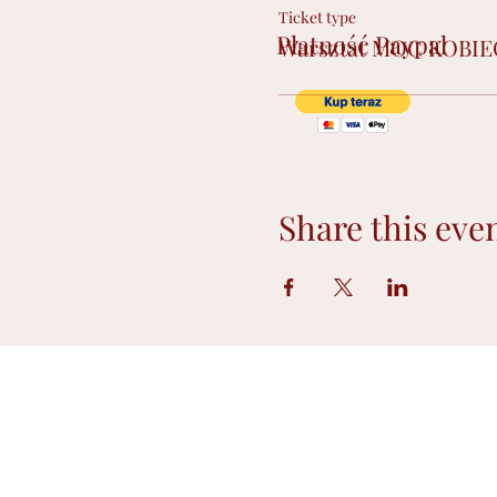
Ticket type
Płatność Paypal
Warsztat MOC KOBI
Share this eve