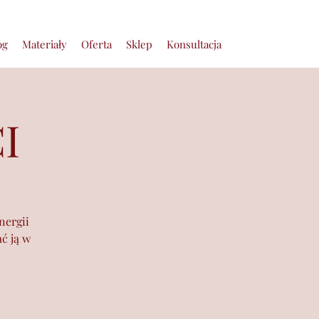
og
Materiały
Oferta
Sklep
Konsultacja
I
nergii
ć ją w