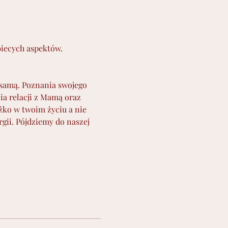
biecych aspektów. 
 samą. Poznania swojego 
ia relacji z Mamą oraz 
ężko w twoim życiu a nie 
gii. Pójdziemy do naszej 