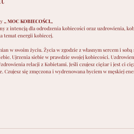
t
y 
,, MOC KOBIECOŚCI,,
any z intencją dla odrodzenia kobiecości oraz uzdrowienia, ko
 temat energii kobiecej.
mian w swoim życiu. Życia w zgodzie z własnym sercem i sobą
ebie. Ujrzenia siebie w prawdzie swojej kobiecości. Uzdrowien
owienia relacji z Kobietami. Jeśli czujesz ciężar i jest ci ci
eje. Czujesz się zmęczona i wydrenowana byciem w męskiej ener