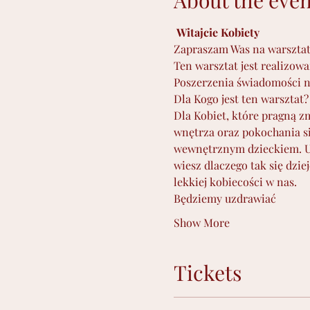
About the even
Witajcie Kobiety
Zapraszam Was na warsztat
Ten warsztat jest realizow
Poszerzenia świadomości na
Dla Kogo jest ten warsztat?
Dla Kobiet, które pragną z
wnętrza oraz pokochania si
wewnętrznym dzieckiem. Uzdr
wiesz dlaczego tak się dzi
lekkiej kobiecości w nas. 
Będziemy uzdrawiać
Show More
Tickets