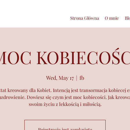
Strona Główna
O mnie
Bl
MOC KOBIECOŚC
Wed, May 17
  |  
fb
tat kreowany dla Kobiet. Intencją jest transormacja kobiecej e
uzdrowienie. Dowiesz się czym jest moc kobiecości. Jak kreowa
Rejestracja jest zamknięta