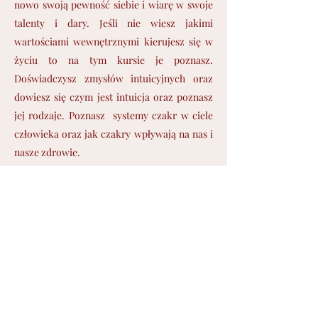
nowo swoją pewność siebie i wiarę w swoje
talenty i dary. Jeśli nie wiesz jakimi
wartościami wewnętrznymi kierujesz się w
życiu to na tym kursie je poznasz.
Doświadczysz zmysłów intuicyjnych oraz
dowiesz się czym jest intuicja oraz poznasz
jej rodzaje. Poznasz systemy czakr w ciele
człowieka oraz jak czakry wpływają na nas i
nasze zdrowie.
Warsztaty dzielą się na 6 modułów:
Intencja, omówienie rodzajów miłości.
Proces wybaczania.
Akceptacja oraz zrozumienie siebie.
Budowanie zaufania do Siebie oraz wiary.
Ukochanie swojego ciała.
Pewność Siebie i docenienie swojej