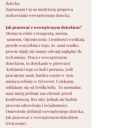
dziecka.

Zapraszam Cię na medytację grupową 
Jak pracować z wewnętrznym dzieckiem?
Można to robić z terapeutą, można 
 samemu. Ograniczenia  i trudności wynikają 
przede wszystkim z tego, że  sami rzadko, 
prawie nigdy nie mamy odwagi zaglądać do 
tych miejsc. Praca z wewnętrznym 
dzieckiem, to dotykanie w pierwszej 
 kolejności tego co boli i porusza. Jeśli 
pracujemy sami, bardzo często w  tym 
miejscu robimy w tył zwrot. Uciekamy, 
oddalamy się od źródła bólu.  To normalne, 
nasz mózg próbuje nas chronić przed 
konfrontacją. Bez niej  jednak nie będzie 
procesu zdrowienia i świadomości.
Omówienie definicji wewnętrznego dziecka.
Jak pracować z wewnętrznym dzieckiem 
(ćwiczenie).