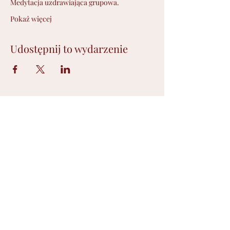
Medytacja uzdrawiająca grupowa.
Pokaż więcej
Udostępnij to wydarzenie
Płatność Paypal
©2021 by Ilona Wójciak. Stworzone przy
pomocy Wix.com