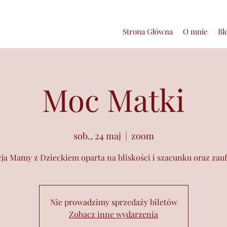
Strona Główna
O mnie
Bl
Moc Matki
sob., 24 maj
  |  
zoom
cja Mamy z Dzieckiem oparta na bliskości i szacunku oraz zauf
Nie prowadzimy sprzedaży biletów
Zobacz inne wydarzenia