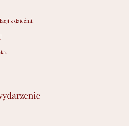
cji z dziećmi.
U
cka.
wydarzenie