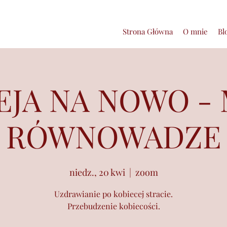
Strona Główna
O mnie
Bl
EJA NA NOWO -
RÓWNOWADZE
niedz., 20 kwi
  |  
zoom
Uzdrawianie po kobiecej stracie.
Przebudzenie kobiecości.