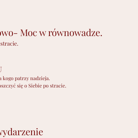
nowo- Moc w równowadze. 
stracie.
U
a kogo patrzy nadzieja.
szczyć się o Siebie po stracie.
wydarzenie