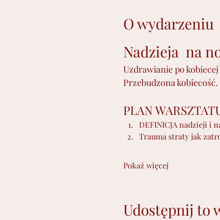
O wydarzeniu
Nadzieja  na 
Uzdrawianie po kobiecej 
Przebudzona kobiecość.
PLAN WARSZTAT
DEFINICJA nadzieji i n
Trauma straty jak zatro
Pokaż więcej
Udostępnij to 