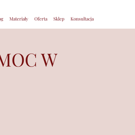
og
Materiały
Oferta
Sklep
Konsultacja
 MOC W