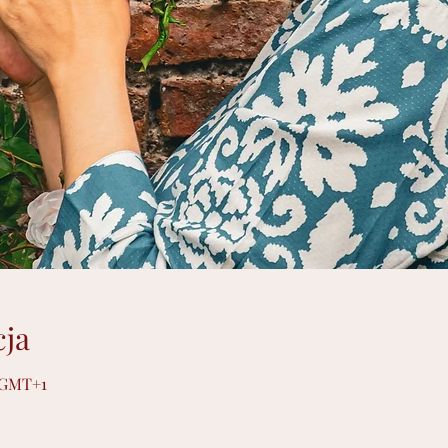
cja
0 GMT+1