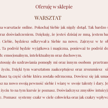
Oferuję w sklepie
ARSZTAT
 warsztacie online. Pokochaj Siebie jak nigdy dotąd. Tak bardzo s
raz doświadczeniem. Dziękuję, że jesteś dzisiaj ze mną, jestem ba
 Ciebie, będziesz odkrywał/a Siebie na nowo. Zajrzysz w te o
aś. Ta podróż będzie wyjątkowa i magiczna, ponieważ to podróż d
ach: emocjonalnym, intelektualnym oraz duchowym.
e stosuję do uzdrawiania pomogły mi oraz innym osobom przetra
życiu. Dzięki tym warsztatom zaakceptujesz oraz zrozumiesz si
sz tą część ciebie która została odrzucona. Dowiesz się jak uma
z na nowo swoją pewność siebie i wiarę w swoje talenty i dary. Je
życiu to na tym kursie je poznasz. Doświadczysz zmysłów intuicyj
aje. Poznasz systemy czakr w ciele człowieka oraz jak czakry wpływa