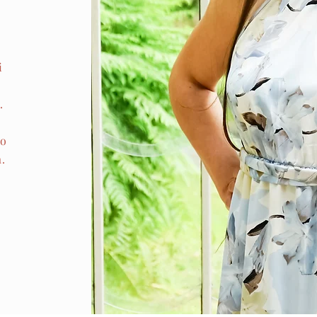
i
y
.
 o
.