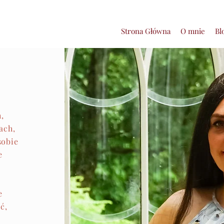
Strona Główna
O mnie
Bl
,
ach,
sobie
e
e
ć,